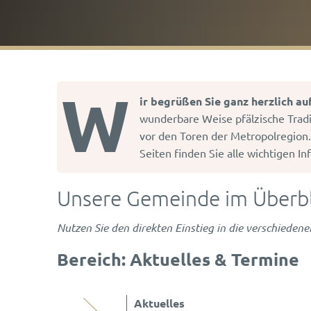
W
Herzlich
ir begrüßen Sie ganz herzlich a
wunderbare Weise pfälzische Tradi
willkommen
vor den Toren der Metropolregion.
Seiten finden Sie alle wichtigen 
in
Unsere Gemeinde im Überbli
Lambsheim
Nutzen Sie den direkten Einstieg in die verschieden
|
Bereich: Aktuelles & Termine
Ortsgemeinde
Aktuelles